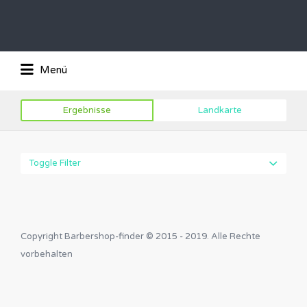
Suchen
nach:
Das Barber-Shop Verzechnis
Menü
Ergebnisse
Landkarte
Toggle Filter
Copyright Barbershop-finder © 2015 - 2019. Alle Rechte
vorbehalten