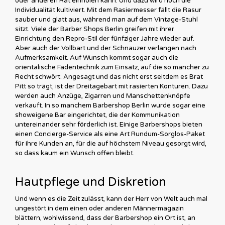
oder anderen Rat einholen kann. Und dazu wird noch die
Individualität kultiviert. Mit dem Rasiermesser fällt die Rasur
sauber und glatt aus, während man auf dem Vintage-Stuhl
sitzt. Viele der Barber Shops Berlin greifen mit ihrer
Einrichtung den Repro-Stil der fünfziger Jahre wieder auf.
Aber auch der Vollbart und der Schnauzer verlangen nach
Aufmerksamkeit. Auf Wunsch kommt sogar auch die
orientalische Fadentechnik zum Einsatz, auf die so mancher zu
Recht schwört. Angesagt und das nicht erst seitdem es Brat
Pitt so trägt, ist der Dreitagebart mit rasierten Konturen. Dazu
werden auch Anzüge, Zigarren und Manschettenknöpfe
verkauft. In so manchem Barbershop Berlin wurde sogar eine
showeigene Bar eingerichtet, die der Kommunikation
untereinander sehr förderlich ist. Einige Barbershops bieten
einen Concierge-Service als eine Art Rundum-Sorglos-Paket
für ihre Kunden an, für die auf höchstem Niveau gesorgt wird,
so dass kaum ein Wunsch offen bleibt.
Hautpflege und Diskretion
Und wenn es die Zeit zulässt, kann der Herr von Welt auch mal
ungestört in dem einen oder anderen Männermagazin
blättern, wohlwissend, dass der Barbershop ein Ort ist, an