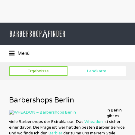
Suchen
nach:
Das Barber-Shop Verzechnis
Menü
Ergebnisse
Landkarte
Barbershops Berlin
In Berlin
gibt es
viele Barbershops der Extraklasse. Das
Wheadon
ist sicher
einer davon. Die Frage ist, wer hat den besten Barbier Service
und wo finde ich den
Barbier
der zu mir uns meinem Style