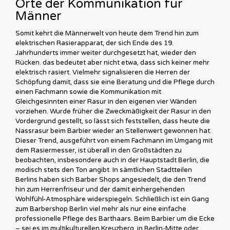
Orte der Kommunikation für
Männer
Somit kehrt die Männerwelt von heute dem Trend hin zum
elektrischen Rasierapparat, der sich Ende des 19.
Jahrhunderts immer weiter durchgesetzt hat, wieder den
Rücken. das bedeutet aber nicht etwa, dass sich keiner mehr
elektrisch rasiert. Vielmehr signalisieren die Herren der
Schöpfung damit, dass sie eine Beratung und die Pflege durch
einen Fachmann sowie die Kommunikation mit
Gleichgesinnten einer Rasur in den eigenen vier Wänden
vorziehen. Wurde früher die Zweckmäßigkeit der Rasur in den
Vordergrund gestellt, so lässt sich feststellen, dass heute die
Nassrasur beim Barbier wieder an Stellenwert gewonnen hat.
Dieser Trend, ausgeführt von einem Fachmann im Umgang mit
dem Rasiermesser, ist überall in den Großstädten zu
beobachten, insbesondere auch in der Hauptstadt Berlin, die
modisch stets den Ton angibt. In sämtlichen Stadtteilen
Berlins haben sich Barber Shops angesiedelt, die den Trend
hin zum Herrenfriseur und der damit einhergehenden
Wohlfühl-Atmosphäre widerspiegeln. Schließlich ist ein Gang
zum Barbershop Berlin viel mehr als nur eine einfache
professionelle Pflege des Barthaars. Beim Barbier um die Ecke
– sei es im multikulturellen Kreuzberg, in Berlin-Mitte oder