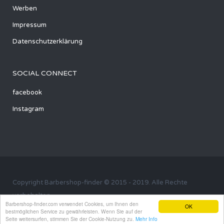
Werben
Impressum
Datenschutzerklärung
SOCIAL CONNECT
facebook
Instagram
Copyright Barbershop-finder © 2015 - 2019. Alle Rechte
vorbehalten
Barbershop-finder.com verwendet Cookies, um Ihnen den
OK
bestmöglichen Service zu gewährleisten. Wenn Sie auf der
Seite weitersurfen, stimmen Sie der Cookie-Nutzung zu.
Mehr Info