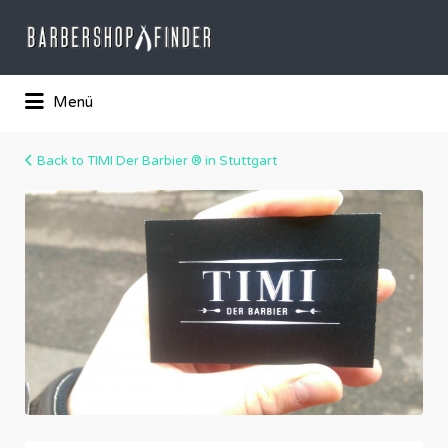
Suchen
nach:
Das Barber-Shop Verzechnis
Menü
Back to TIMI Der Barbier ® in Stuttgart
1908244