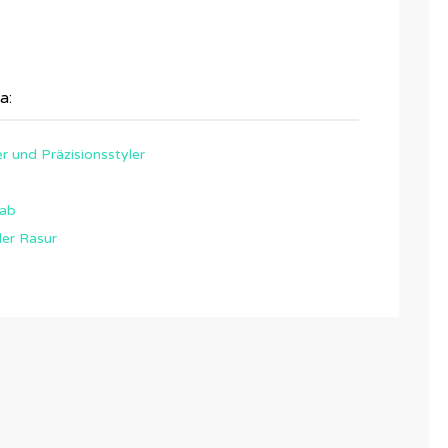
a:
 und Präzisionsstyler
 ab
der Rasur