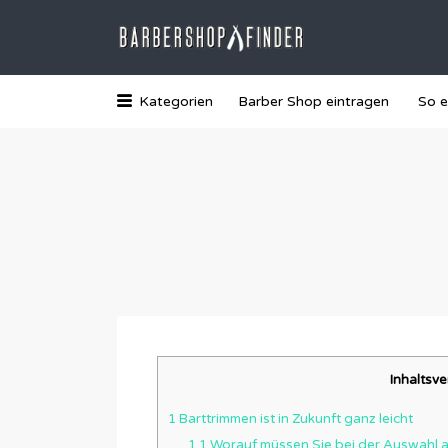
Suchen
nach:
Das Barber-Shop Verzechnis
Kategorien
Barber Shop eintragen
So e
Inhaltsve
1
Barttrimmen ist in Zukunft ganz leicht
1.1
Worauf müssen Sie bei der Auswahl 