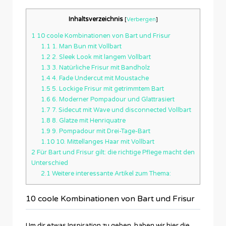
Inhaltsverzeichnis
[
Verbergen
]
1
10 coole Kombinationen von Bart und Frisur
1.1
1. Man Bun mit Vollbart
1.2
2. Sleek Look mit langem Vollbart
1.3
3. Natürliche Frisur mit Bandholz
1.4
4. Fade Undercut mit Moustache
1.5
5. Lockige Frisur mit getrimmtem Bart
1.6
6. Moderner Pompadour und Glattrasiert
1.7
7. Sidecut mit Wave und disconnected Vollbart
1.8
8. Glatze mit Henriquatre
1.9
9. Pompadour mit Drei-Tage-Bart
1.10
10. Mittellanges Haar mit Vollbart
2
Für Bart und Frisur gilt: die richtige Pflege macht den
Unterschied
2.1
Weitere interessante Artikel zum Thema:
10 coole Kombinationen von Bart und Frisur
Um dir etwas Inspiration zu geben, haben wir hier die