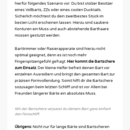
hierfür folgendes Szenario vor: Du bist stolzer Besitzer
eines Vollbarts, ZZs oder eines coolen Ducktails.
Sicherlich möchtest du dein zweitbestes Stück im
besten Licht erscheinen lassen. Hierzu sind saubere
Konturen ein Muss und auch abstehende Barthaare
müssen gestutzt werden.
Barttrimmer oder Rasierapperate sind hierzu nicht
optimal geeignet, denn es ist noch mehr
Fingerspitzengefühl gefragt.
Hier kommt die Bartschere
zum Einsatz
. Der kleine Helfer befreit deinen Bart vor
einzelnen Ausreißern und bringt den gesamten Bart zur
präzisen Formvollendung. Somit hilft dir die Bartschere
sozusagen beim letzten Schliff und ist vor Allem bei
Freunden längerer Bärte ein absolutes Muss.
Mit der Bartschere verpasst du deinem Bart ganz einfach
den Feinschliff.
Übrigens:
Nicht nur für lange Bärte sind Bartscheren