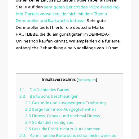
bisher keine Zeit das zu testen, wollen aber an dieser
Stelle auf den
sehr guten Bericht des Micro-Needling-
Info-Portals verweisen, der sich mit dem Thema
Dermaroller und Bartwuchs befasst
. Sehr gute
Dermaroller bietet hierfür die deutsche Marke
HAUTLIEBE, die du am günstigsten im DERMIDA-
Onlineshop kaufen kannst. Wir empfehlen die für eine
anfängliche Behandlung eine Nadellänge von 1,0 mm.
Inhaltsverzeichnis
[
Verbergen
]
1
1. Die Dichte des Bartes.
2
2. Bartwuchs beschleunigen
2.1
Gesunde und ausgewogene Ernährung
2.2
Sorge für innere Ausgeglichenheit
2.3
Fitness, Fitness und nochmal Fitness
2.4
Schlaf dich richtig aus
2.5
Lass die Erotik nicht zu kurz kommen
3
3. Kann man bei Bartwuchs schummeln, wenn es