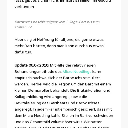
lässt, gibt es sicher nicht. Ein Bart ist immer mit Geduld
verbunden.
Bartwuchs beschleunigen: vom 3-Tage-Bart bis zum
stolzen ZZ.
Aber es gibt Hoffnung für all jene, die gerne etwas
mehr Bart hätten, denn man kann durchaus etwas
dafür tun.
Update 06.07.2018:
Mit Hilfe der relativ neuen
Behandlungsmethode des
Micro Needlings
kann
empirisch nachweislich der Bartwuchs stimuliert
werden. Hierbei wird die Region um den Bart mit einem
kleinen Dermaroller behandelt. Die Blutzirkulation und
Kollagenbildung wird angeregt, sowie die
Revitalisierung des Barthaars und Bartwuchses
angeregt. In jedem Fall ist empirisch gesichert, dass mit
dem Micro Needling kahle Stellen im Bart verschwinden
und das Gesamtbild voluminöser wirkt. Wir hatten