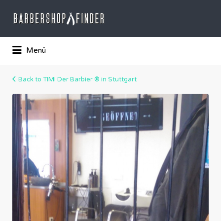
Suchen
nach:
Das Barber-Shop Verzechnis
Menü
Back to TIMI Der Barbier ® in Stuttgart
1908251