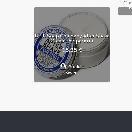
Cra
M
DR K Soap Company After Shave
Cream Peppermint
15.95
€
Produkt
kaufen