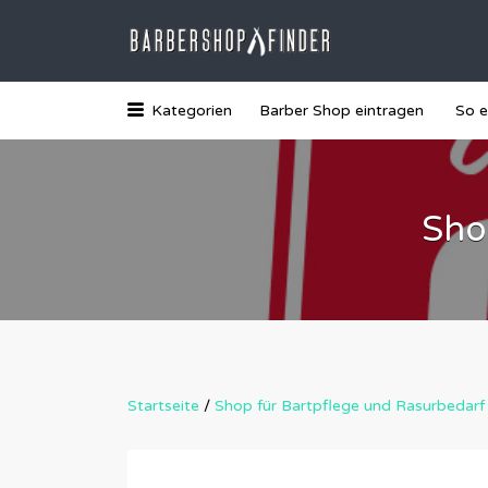
Suchen
nach:
Das Barber-Shop Verzechnis
Kategorien
Barber Shop eintragen
So e
Sho
Startseite
/
Shop für Bartpflege und Rasurbedarf