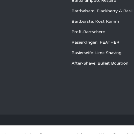
Bartshampoo: Respiro
Bartbalsam: Blackberry & Basil
Bartbürste: Kost Kamm
Profi-Bartschere
Rasierklingen: FEATHER
Rasierseife: Lime Shaving
After-Shave: Bulleit Bourbon
e Rechte vorbehalten