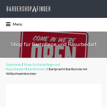
Suchen
nach:
Das Barber-Shop Verzechnis
Menü
Shop für Bartpflege und Rasurbedarf
Startseite
/
Shop für Bartpflege und
Rasurbedarf
/
Bartbürsten
/ Bartpracht Bartbürste mit
Wildschweinborsten