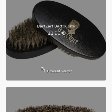
BartZart Bartbürste
11.90
€
Produkt kaufen