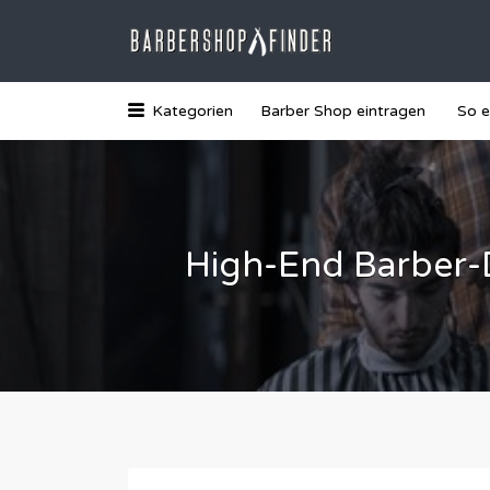
Suchen
nach:
Das Barber-Shop Verzechnis
Kategorien
Barber Shop eintragen
So e
High-End Barber-Di