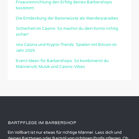
Friseureinrichtung den Erfolg deines Barbershops
bestimmt.
Die Entdeckung der Betonwüste als Wanderparadies
Sicherheit im Casino: So machst du dein Konto richtig
sicher!
Vox Casino und Krypto-Trends: Spielen mit Bitcoin im
Jahr 2025
Event-Ideen für Barbershops: So kombinierst du
Männerstil, Musik und Casino-Vibes
BARTPFLEGE IM BARBERSHOP
Ein Vollbart ist nur etwas für richtige Männer. Lass dich und
deinen Barttypen oder Bartstil von richtigen Profis pflegen. Ob