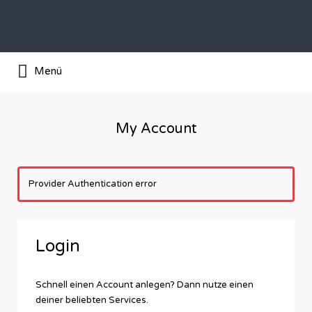
Suchen
nach:
Das Barber-Shop Verzechnis
Menü
My Account
Provider Authentication error
Login
Schnell einen Account anlegen? Dann nutze einen
deiner beliebten Services.