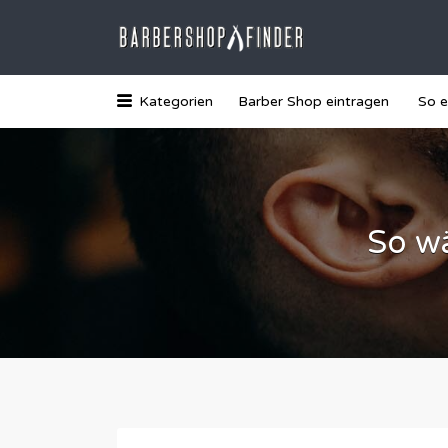
Suchen
nach:
Das Barber-Shop Verzechnis
Kategorien
Barber Shop eintragen
So e
So wä